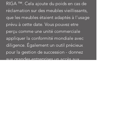
RIGA ™. Cela ajoute du poids en cas de
réclamation sur des meubles vieillissants,
que les meubles étaient adaptés à l'usage
prévu à cette date. Vous pouvez etre
perçu comme une unité commerciale
appliquer la conformité mondiale avec
diligence. Également un outil précieux
pour la gestion de succession - donnez
aux grandes entreprises un accès aux
informations sur chaque meuble de
l'ensemble du domaine.
Entrer en contact