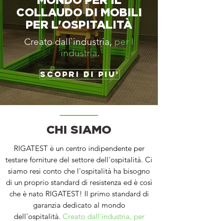
MONDO PER IL
COLLAUDO DI MOBILI
PER L'OSPITALITÀ
Creato dall`industria,
per l
´industria
.
SCOPRI DI PIU'
CHI SIAMO
RIGATEST è un centro indipendente per
testare forniture del settore dell´ospitalità. Ci
siamo resi conto che l'ospitalità ha bisogno
di un proprio standard di resistenza ed è così
che è nato RIGATEST! Il primo standard di
garanzia dedicato al mondo
dell'ospitalità.
Creato dall'industria, per