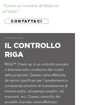
"Come un numero di telaio su
un'auto."
CONTATTACI
IL CONTROLLO
RIGA
RIGA™ Check up, è un controllo annuale
o biennale sulla condizione dei mobili
della proprietà. Questa viene effettuata
da tecnici qualificati per l'arredamento e
comprende soluzioni di manutenzione di
minore entità, ad esempio piedini, viti
mancanti, ecc. Questo controllo dei
prodotti d'arredo viene effettuato